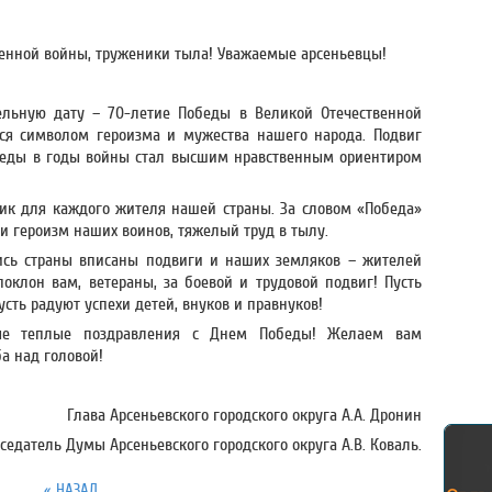
венной войны, труженики тыла! Уважаемые арсеньевцы!
льную дату – 70-летие Победы в Великой Отечественной
тся символом героизма и мужества нашего народа. Подвиг
обеды в годы войны стал высшим нравственным ориентиром
ик для каждого жителя нашей страны. За словом «Победа»
 и героизм наших воинов, тяжелый труд в тылу.
ись страны вписаны подвиги и наших земляков – жителей
оклон вам, ветераны, за боевой и трудовой подвиг! Пусть
усть радуют успехи детей, внуков и правнуков!
ые теплые поздравления с Днем Победы! Желаем вам
ба над головой!
Глава Арсеньевского городского округа А.А. Дронин
седатель Думы Арсеньевского городского округа А.В. Коваль.
« НАЗАД