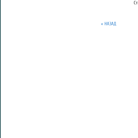
С
« НАЗАД