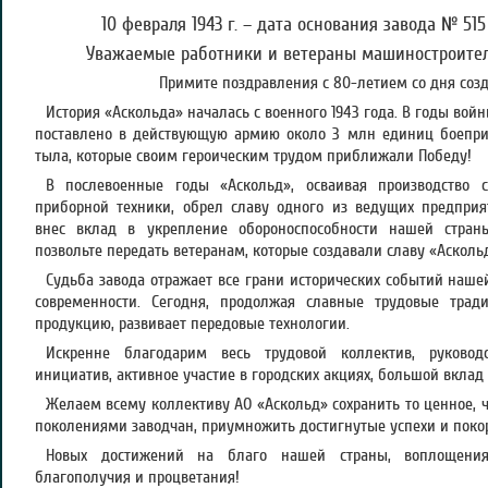
10 февраля 1943 г. – дата основания завода № 51
Уважаемые работники и ветераны машиностроител
Примите поздравления с 80-летием со дня соз
История «Аскольда» началась с военного 1943 года. В годы во
поставлено в действующую армию около 3 млн единиц боепри
тыла, которые своим героическим трудом приближали Победу!
В послевоенные годы «Аскольд», осваивая производство
приборной техники, обрел славу одного из ведущих предприя
внес вклад в укрепление обороноспособности нашей страны
позвольте передать ветеранам, которые создавали славу «Асколь
Судьба завода отражает все грани исторических событий наше
современности. Сегодня, продолжая славные трудовые трад
продукцию, развивает передовые технологии.
Искренне благодарим весь трудовой коллектив, руковод
инициатив, активное участие в городских акциях, большой вклад 
Желаем всему коллективу АО «Аскольд» сохранить то ценное,
поколениями заводчан, приумножить достигнутые успехи и поко
Новых достижений на благо нашей страны, воплощени
благополучия и процветания!