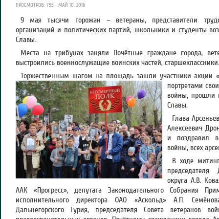
ПРОСМОТРОВ: 755 · МАЙ 10, 2016
9 мая тысячи горожан – ветераны, представители трудо
организаций и политических партий, школьники и студенты во
Славы.
Места на трибунах заняли Почётные граждане города, вет
выстроились военнослужащие воинских частей, старшеклассники
Торжественным шагом на площадь зашли участники акции 
портретами свои
войны, прошли 
Славы.
Глава Арсеньев
Алексеевич Дро
и поздравил в
войны, всех арс
В ходе митин
председателя 
округа А.В. Ко
ААК «Прогресс», депутата Законодательного Собрания Пр
исполнительного директора ОАО «Аскольд» А.П. Семёно
Дальнегорского Гурия, председателя Совета ветеранов в