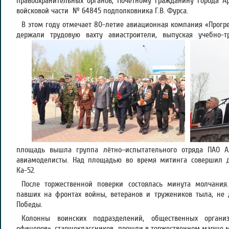
правоохранительных органов, Почётному гражданину города А
войсковой части № 64845 подполковника Г.В. Фурса.
В этом году отмечает 80-летие авиационная компания «Прогре
держали трудовую вахту авиастроители, выпуская учебно-
площадь вышла группа лётно–испытательного отряда ПАО 
авиамоделисты. Над площадью во время митинга совершил д
Ка-52.
После торжественной поверки состоялась минута молчания
павших на фронтах войны, ветеранов и тружеников тыла, не
Победы.
Колонны воинских подразделений, общественных организ
офицеров», старшеклассников прошли в торжественном марше 