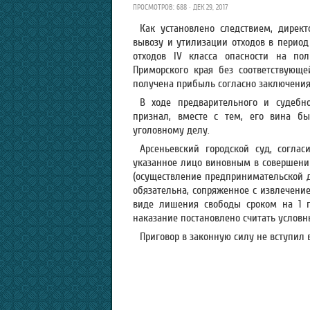
ПРОСМОТРОВ: 688 · ДЕК 29, 2017
Как установлено следствием, дирек
вывозу и утилизации отходов в период с 
отходов IV класса опасности на по
Приморского края без соответствующ
получена прибыль согласно заключения э
В ходе предварительного и судебн
признал, вместе с тем, его вина бы
уголовному делу.
Арсеньевский городской суд, согла
указанное лицо виновным в совершении п
(осуществление предпринимательской д
обязательна, сопряженное с извлечени
виде лишения свободы сроком на 1 г
наказание постановлено считать условн
Приговор в законную силу не вступил