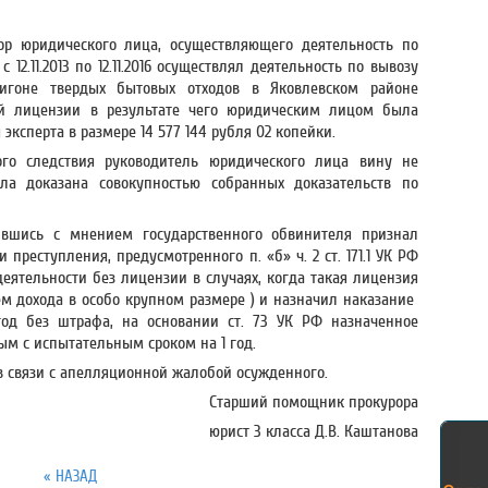
тор юридического лица, осуществляющего деятельность по
12.11.2013 по 12.11.2016 осуществлял деятельность по вывозу
лигоне твердых бытовых отходов в Яковлевском районе
ей лицензии в результате чего юридическим лицом была
ксперта в размере 14 577 144 рубля 02 копейки.
ого следствия руководитель юридического лица вину не
ла доказана совокупностью собранных доказательств по
сившись с мнением государственного обвинителя признал
реступления, предусмотренного п. «б» ч. 2 ст. 171.1 УК РФ
еятельности без лицензии в случаях, когда такая лицензия
ем дохода в особо крупном размере ) и назначил наказание
од без штрафа, на основании ст. 73 УК РФ назначенное
ым с испытательным сроком на 1 год.
 в связи с апелляционной жалобой осужденного.
Старший помощник прокурора
юрист 3 класса Д.В. Каштанова
« НАЗАД