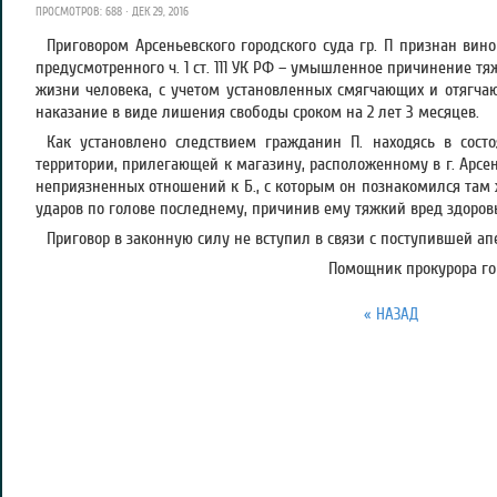
ПРОСМОТРОВ: 688 · ДЕК 29, 2016
Приговором Арсеньевского городского суда гр. П признан вин
предусмотренного ч. 1 ст. 111 УК РФ – умышленное причинение тя
жизни человека, с учетом установленных смягчающих и отягчаю
наказание в виде лишения свободы сроком на 2 лет 3 месяцев.
Как установлено следствием гражданин П. находясь в состо
территории, прилегающей к магазину, расположенному в г. Арсе
неприязненных отношений к Б., с которым он познакомился там ж
ударов по голове последнему, причинив ему тяжкий вред здоров
Приговор в законную силу не вступил в связи с поступившей 
Помощник прокурора гор
« НАЗАД