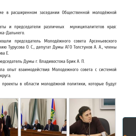
тие в расширенном заседании Общественной молодёжной
таты и председатели различных муниципалитетов края:
ска-Дальнего.
вошли председатель Молодёжного совета Арсеньевского
нию Турусова О. С., депутат Думы АГО Толстунов А. А., члены
ва Е.
дседатель Думы г. Владивостока Брик А. П.
вила опыт взаимодействия Молодежного совета с системой
круга.
е проекты в области молодёжной политики, которые будут