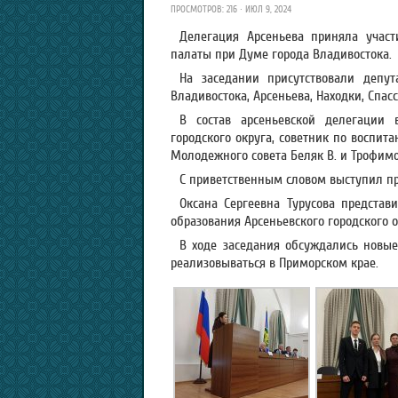
ПРОСМОТРОВ: 216 · ИЮЛ 9, 2024
Делегация Арсеньева приняла учас
палаты при Думе города Владивостока.
На заседании присутствовали депу
Владивостока, Арсеньева, Находки, Спас
В состав арсеньевской делегации 
городского округа, советник по воспита
Молодежного совета Беляк В. и Трофимо
С приветственным словом выступил пре
Оксана Сергеевна Турусова предста
образования Арсеньевского городского о
В ходе заседания обсуждались новы
реализовываться в Приморском крае.