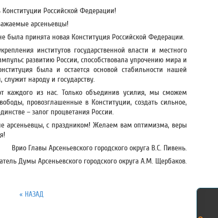
ь Конституции Российской Федерации!
важаемые арсеньевцы!
тране была принята новая Конституция Российской Федерации.
крепления институтов государственной власти и местного
импульс развитию России, способствовала упрочению мира и
онституция была и остается основой стабильности нашей
, служит народу и государству.
от каждого из нас. Только объединив усилия, мы сможем
вободы, провозглашенные в Конституции, создать сильное,
единстве – залог процветания России.
ие арсеньевцы, с праздником! Желаем вам оптимизма, веры
я!
Врио Главы Арсеньевского городского округа В.С. Пивень.
атель Думы Арсеньевского городского округа А.М. Щербаков.
« НАЗАД