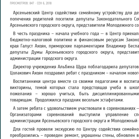
ПРОСМОТРОВ: 847 · СЕН 6, 2018
Арсеньевский Центр содействия семейному устройству для дет
попечения родителей посетили депутаты Законодательного С
Арсеньевского городского округа, представители Молодежного сов
В честь праздника – начала учебного года — в Центр приехал
бюджетно-налоговой политике и финансовым ресурсам Законо
края Галуст Ахоян, приморские парламентарии Владимир Беспа
депутаты Думы Арсеньевского городского округа, представи
администрации городского округа.
Директор учреждения Альбина Щура поблагодарила депутатов з
Цолакович Ахоян поздравил ребят с праздником – началом нового
Воспитанники центра вместе со своими педагогами и воспит
викторины, темой которых стала предстоящая учеба в шко
пожелания – хорошо учиться, быть дисциплинированными,
товарищам. Продолжился праздник веселым эстафетами.
А затем ребята с удовольствием участвовали в соревнованиях 
Организаторами соревнований выступили управление с
администрации Арсеньевского городского округа и Молодежный с
Для гостей провели экскурсию по Центру содействия семейно
преобразились – проведен ремонт, украшены стены, обновлен 