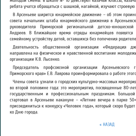
молодой смены: в школе № 10 действуют казачьи классы, казача
ребята учатся обращаться с шашкой, нагайкой, изучают строевую
В Арсеньеве ширится юнармейское движение – об этом проин
совета начальник штаба юнармейского движения в Арсеньевск
руководителя Приморской региональной детско-юношеской
Андреев. В ближайшее время отряды юнармейцев появятся 
семейному устройству детей, оставшихся без попечения родителе
Деятельность общественной организации «Федерация дж
направлена на физическое и нравственной воспитание молодежи
организации К.В. Лысенко.
Председатель профсоюзной организации Арсеньевского г
Приморского края» Е.В. Лаврова проинформировала о работе это
Члены совета узнали о городских культурно-массовых мероприя
во второй половине года: это мероприятия, посвященные 80-ле
государственным и профессиональным праздникам. Большой 
стартовал в Арсеньеве накануне – «Летние вечера в парке 50
присоединиться к конкурсу «Человек года», который скоро будет
ко Дню города.
« НАЗАД