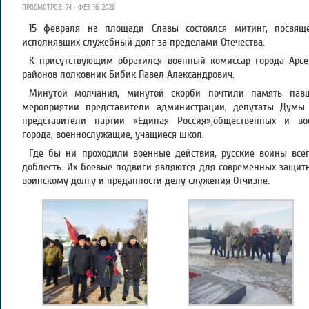
ПРОСМОТРОВ: 74 · ФЕВ 16, 2026
15 февраля на площади Славы состоялся митинг, посвящ
исполнявших служебный долг за пределами Отечества.
К присутствующим обратился военный комиссар города Арсен
районов полковник Бибик Павел Александрович.
Минутой молчания, минутой скорби почтили память павш
мероприятии представители администрации, депутаты Думы А
представители партии «Единая Россия»,общественных и вое
города, военнослужащие, учащиеся школ.
Где бы ни проходили военные действия, русские воины все
доблесть. Их боевые подвиги являются для современных защитн
воинскому долгу и преданности делу служения Отчизне.