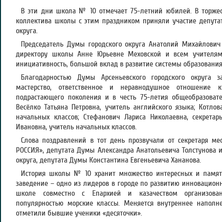
В эти дни школа № 10 отмечает 75-летний юбилей. В торже
коллектива школы с этим праздником приняли участие депута
округа.
Председатель Думы городского округа Анатолий Михайлович
директору школы Анне Юрьевне Меховской и всем учителям
инициативность, большой вклад в развитие системы образования 
Благодарностью Думы Арсеньевского городского округа з
мастерство, ответственное и неравнодушное отношение 
подрастающего поколения и в честь 75-летия общеобразова
Весёлко Татьяна Петровна, учитель английского языка; Котлов
начальных классов; Стефанович Лариса Николаевна, секретар
Ивановна, учитель начальных классов.
Слова поздравлений в тот день прозвучали от секретаря ме
РОССИЯ», депутата Думы Александра Анатольевича Толстунова и
округа, депутата Думы Константина Евгеньевича Хананова.
История школы № 10 хранит множество интересных и памятн
заведение – одно из лидеров в городе по развитию инновацион
школе совместно с Епархией и казачеством организован
популярностью морские классы. Меняется внутреннее наполн
отметили бывшие ученики «десяточки».