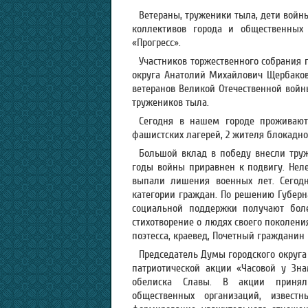
Ветераны, труженики тыла, дети войн
коллективов города и общественных
«Прогресс».
Участников торжественного собрания 
округа Анатолий Михайлович Щербаков.
ветеранов Великой Отечественной войн
тружеников тыла.
Сегодня в нашем городе проживают 
фашистских лагерей, 2 жителя блокадно
Большой вклад в победу внесли труж
годы войны приравнен к подвигу. Нел
выпали лишения военных лет. Сегодн
категории граждан. По решению Губерн
социальной поддержки получают боле
стихотворение о людях своего поколени
поэтесса, краевед, Почетный гражданин 
Председатель Думы городского округа
патриотической акции «Часовой у Зн
обелиска Славы. В акции приняли
общественных организаций, извес