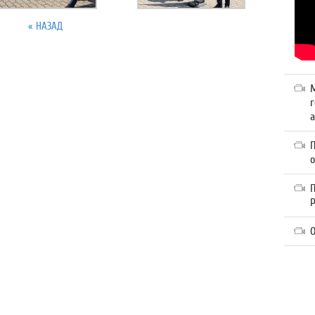
« НАЗАД
г
а
П
О