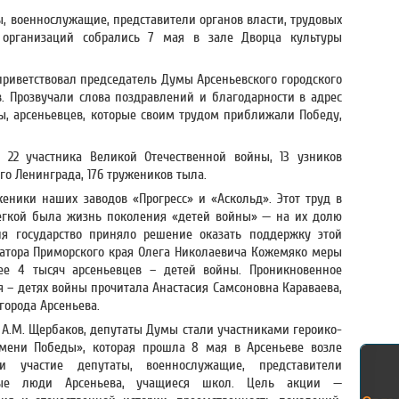
ы, военнослужащие, представители органов власти, трудовых
 организаций собрались 7 мая в зале Дворца культуры
приветствовал председатель Думы Арсеньевского городского
 Прозвучали слова поздравлений и благодарности в адрес
ы, арсеньевцев, которые своим трудом приближали Победу,
22 участника Великой Отечественной войны, 13 узников
го Ленинграда, 176 тружеников тыла.
еники наших заводов «Прогресс» и «Аскольд». Этот труд в
егкой была жизнь поколения «детей войны» — на их долю
я государство приняло решение оказать поддержку этой
атора Приморского края Олега Николаевича Кожемяко меры
е 4 тысяч арсеньевцев – детей войны. Проникновенное
я – детях войны прочитала Анастасия Самсоновна Караваева,
города Арсеньева.
 А.М. Щербаков, депутаты Думы стали участниками героико-
амени Победы», которая прошла 8 мая в Арсеньеве возле
 участие депутаты, военнослужащие, представители
тные люди Арсеньева, учащиеся школ. Цель акции —