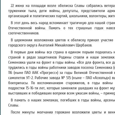
22 июня на площади возле обелиска Славы собрались ветера
труженики тыла, дети войны, депутаты, представители адм
организаций и политических партий, школьники, волонтеры, жите
В этот день весь народ вспоминает трагичную для нашей стра
Отечественной войны. Память о тех страшных годах навс
соотечественников.
В церемонии возложения цветов к обелиску принял участие 
городского округа Анатолий Михайлович Щербаков.
В первые дни войны вся страна в едином порыве поднялась на
страной в рядах защитников Родины стояли и наши земляки
Семеновка ушли на фронт в годы войны. «Все для фронта, все 
трудились в годы войны работники заводов поселка Семеновка (
116 (ныне ПАО ААК «Прогресс») за годы Великой Отечественно
самолетов УТ-2. Рабочие завода № 515 (ныне – ПАО «Аскольд»)
боеприпасы. По воспоминаниям старожилов, в годы войны 
подростки 15-16-ти лет, которые заменили ушедших на фронт му
выстоявших и победивших вопреки всем ужасам войны, – прим
В память о наших земляках, погибших в годы войны, арсень
Славы.
После минуты молчания горожане возложили цветы и венк