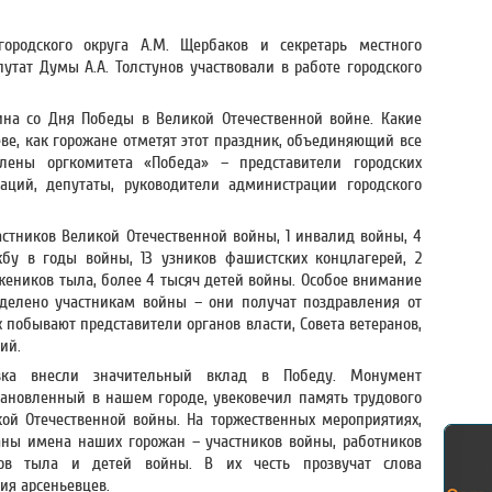
городского округа А.М. Щербаков и секретарь местного
утат Думы А.А. Толстунов участвовали в работе городского
ина со Дня Победы в Великой Отечественной войне. Какие
ве, как горожане отметят этот праздник, объединяющий все
лены оргкомитета «Победа» – представители городских
аций, депутаты, руководители администрации городского
астников Великой Отечественной войны, 1 инвалид войны, 4
бу в годы войны, 13 узников фашистских концлагерей, 2
жеников тыла, более 4 тысяч детей войны. Особое внимание
делено участникам войны – они получат поздравления от
ях побывают представители органов власти, Совета ветеранов,
ий.
вка внесли значительный вклад в Победу. Монумент
ановленный в нашем городе, увековечил память трудового
ой Отечественной войны. На торжественных мероприятиях,
ны имена наших горожан – участников войны, работников
ков тыла и детей войны. В их честь прозвучат слова
ия арсеньевцев.