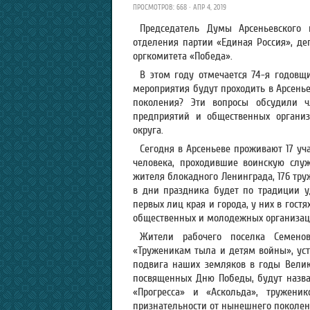
ПРОСМОТРОВ: 668 · АПР 4, 2019
Председатель Думы Арсеньевского 
отделения партии «Единая Россия», деп
оргкомитета «Победа».
В этом году отмечается 74-я годовщ
мероприятия будут проходить в Арсенье
поколения? Эти вопросы обсудили ч
предприятий и общественных организ
округа.
Сегодня в Арсеньеве проживают 17 уч
человека, проходившие воинскую служ
жителя блокадного Ленинграда, 176 тру
в дни праздника будет по традиции у
первых лиц края и города, у них в гост
общественных и молодежных организац
Жители рабочего поселка Семено
«Труженикам тыла и детям войны», уст
подвига наших земляков в годы Велик
посвященных Дню Победы, будут назва
«Прогресса» и «Аскольда», тружени
признательности от нынешнего поколен