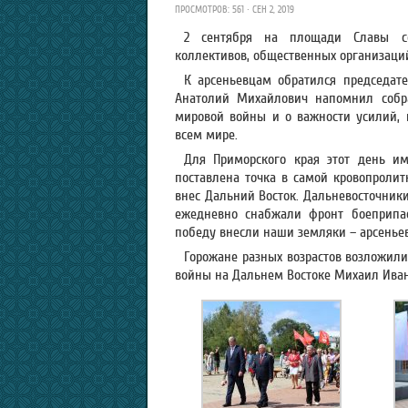
ПРОСМОТРОВ: 561 · СЕН 2, 2019
2 сентября на площади Славы соб
коллективов, общественных организаций
К арсеньевцам обратился председате
Анатолий Михайлович напомнил собр
мировой войны и о важности усилий,
всем мире.
Для Приморского края этот день и
поставлена точка в самой кровопроли
внес Дальний Восток. Дальневосточник
ежедневно снабжали фронт боеприпас
победу внесли наши земляки – арсеньев
Горожане разных возрастов возложили
войны на Дальнем Востоке Михаил Ива