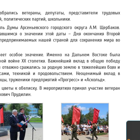
рались ветераны, депутаты, представители трудовых
, политических партий, школьники.
ль Думы Арсеньевского городского округа А.М. Щербаков.
авшимся о значении этой даты – Дня окончания Второй
 предпринимаемых нашей страной для сохранения мира во
меет особое значение. Именно на Дальнем Востоке была
тной войне XX столетия. Важнейший вклад в общую победу
и отважно сражались за родную землю в тяжелейших боях и
ами, техникой и продовольствием. Неоценимый вклад в
цы, труженики предприятий «Прогресс» и «Аскольд».
 цветы к обелиску. В мероприятиях принял участие ветеран
нович Прудилин.