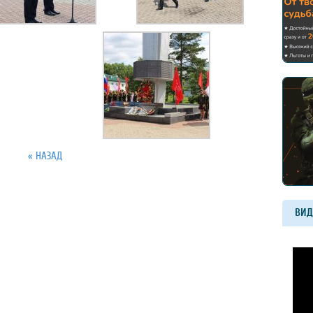
« НАЗАД
ВИД