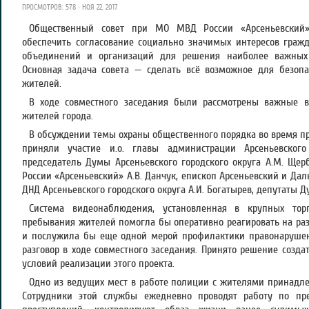
ПРОСМОТРОВ: 578 · НОЯ 22, 2017
Общественный совет при МО МВД России «Арсеньевский» 
обеспечить согласование социально значимых интересов гражд
объединений и организаций для решения наиболее важных 
Основная задача совета — сделать всё возможное для безоп
жителей.
В ходе совместного заседания были рассмотрены важные в
жителей города.
В обсуждении темы охраны общественного порядка во время п
приняли участие и.о. главы администрации Арсеньевского 
председатель Думы Арсеньевского городского округа А.М. Ще
России «Арсеньевский» А.В. Данчук, епископ Арсеньевский и Дал
ДНД Арсеньевского городского округа А.И. Богатырев, депутаты Д
Система видеонаблюдения, установленная в крупных торг
пребывания жителей помогла бы оперативно реагировать на р
и послужила бы еще одной мерой профилактики правонарушен
разговор в ходе совместного заседания. Принято решение созд
условий реализации этого проекта.
Одно из ведущих мест в работе полиции с жителями принадл
Сотрудники этой службы ежедневно проводят работу по п