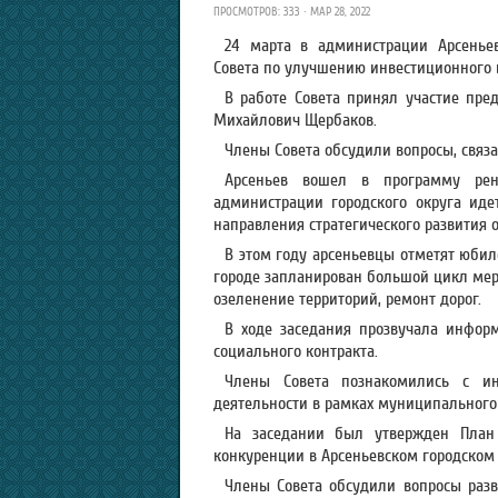
ПРОСМОТРОВ: 333 · МАР 28, 2022
24 марта в администрации Арсеньев
Совета по улучшению инвестиционного 
В работе Совета принял участие пре
Михайлович Щербаков.
Члены Совета обсудили вопросы, связа
Арсеньев вошел в программу рен
администрации городского округа идет
направления стратегического развития о
В этом году арсеньевцы отметят юбиле
городе запланирован большой цикл меро
озеленение территорий, ремонт дорог.
В ходе заседания прозвучала инфор
социального контракта.
Члены Совета познакомились с ин
деятельности в рамках муниципального 
На заседании был утвержден План
конкуренции в Арсеньевском городском 
Члены Совета обсудили вопросы разви