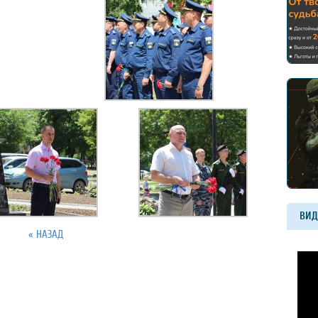
ВИД
« НАЗАД