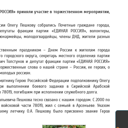
РОССИЯ» приняли участие в торжественном мероприятии,
сии Олегу Пешкову собрались Почетные граждане города,
депутаты фракции партии «ЕДИНАЯ РОССИЯ», волонтеры,
 юнармейцы, молодогвардейцы, члены ДНД, жители разных
рственным праздником – Днем России к жителям города
о городского округа, секретарь местного отделения партии
ич Толстунов и депутат фракции партии «ЕДИНАЯ РОССИЯ»
оржественные слова о нашей стране – России, ее героях, о
молодых россиян.
мятнику Герою Российской Федерации подполковнику Олегу
ри выполнении боевого задания в Сирийской Арабской
и 78019, погибшим при исполнении служебного долга.
ольевича Пешкова тесно связано с нашим городом. С 2000 по
войсковой части 78019, жил с семьей в Арсеньеве. Указом
шему летчику О.А. Пешкову было присвоено звание Героя