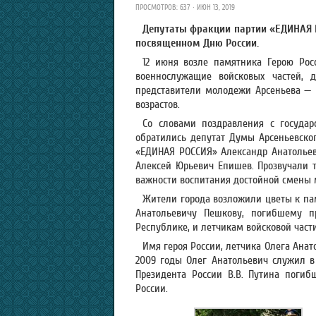
ПРОСМОТРОВ: 637 · ИЮН 13, 2019
Депутаты фракции партии «ЕДИНАЯ 
посвященном Дню России.
12 июня возле памятника Герою Рос
военнослужащие войсковых частей, 
представители молодежи Арсеньева —
возрастов.
Со словами поздравления с госуда
обратились депутат Думы Арсеньевског
«ЕДИНАЯ РОССИЯ» Александр Анатольев
Алексей Юрьевич Епишев. Прозвучали т
важности воспитания достойной смены 
Жители города возложили цветы к па
Анатольевичу Пешкову, погибшему п
Республике, и летчикам войсковой част
Имя героя России, летчика Олега Анат
2009 годы Олег Анатольевич служил в 
Президента России В.В. Путина погиб
России.