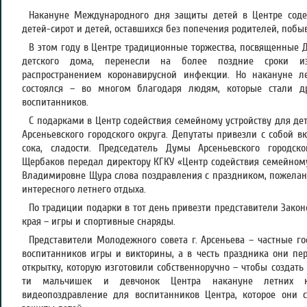
Накануне Международного дня защиты детей в Центре соде
детей-сирот и детей, оставшихся без попечения родителей, побыв
В этом году в Центре традиционные торжества, посвященные
детского дома, перенесли на более поздние сроки из
распространением коронавирусной инфекции. Но накануне л
состоялся – во многом благодаря людям, которые стали д
воспитанников.
С подарками в Центр содействия семейному устройству для де
Арсеньевского городского округа. Депутаты привезли с собой в
сока, сладости. Председатель Думы Арсеньевского городск
Щербаков передал директору КГКУ «Центр содействия семейному
Владимировне Щура слова поздравления с праздником, пожелан
интересного летнего отдыха.
По традиции подарки в тот день привезти представители Зако
края – игры и спортивные снаряды.
Представители Молодежного совета г. Арсеньева – частные го
воспитанников игры и викторины, а в честь праздника они п
открытку, которую изготовили собственноручно – чтобы создать 
ти мальчишек и девчонок Центра накануне летних к
видеопоздравление для воспитанников Центра, которое они 