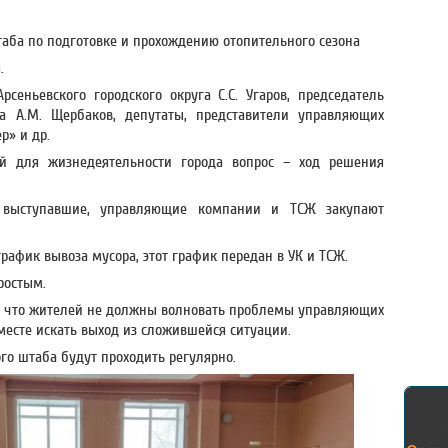
таба по подготовке и прохождению отопительного сезона
.
сеньевского городского округа С.С. Угаров, председатель
га А.М. Щербаков, депутаты, представители управляющих
р» и др.
й для жизнедеятельности города вопрос – ход решения
 выступавшие, управляющие компании и ТСЖ закупают
рафик вывоза мусора, этот график передан в УК и ТСЖ.
ростым.
ил, что жителей не должны волновать проблемы управляющих
месте искать выход из сложившейся ситуации.
го штаба будут проходить регулярно.