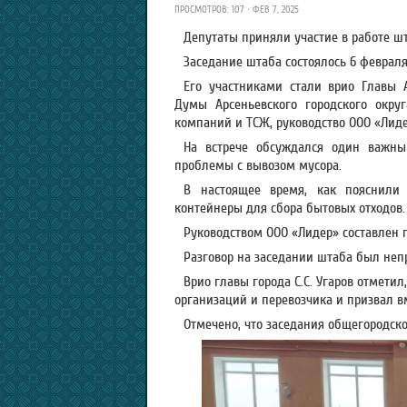
ПРОСМОТРОВ: 107 · ФЕВ 7, 2025
Депутаты приняли участие в работе ш
Заседание штаба состоялось 6 февраля
Его участниками стали врио Главы Ар
Думы Арсеньевского городского окру
компаний и ТСЖ, руководство ООО «Лиде
На встрече обсуждался один важны
проблемы с вывозом мусора.
В настоящее время, как пояснили
контейнеры для сбора бытовых отходов.
Руководством ООО «Лидер» составлен г
Разговор на заседании штаба был неп
Врио главы города С.С. Угаров отмет
организаций и перевозчика и призвал в
Отмечено, что заседания общегородско