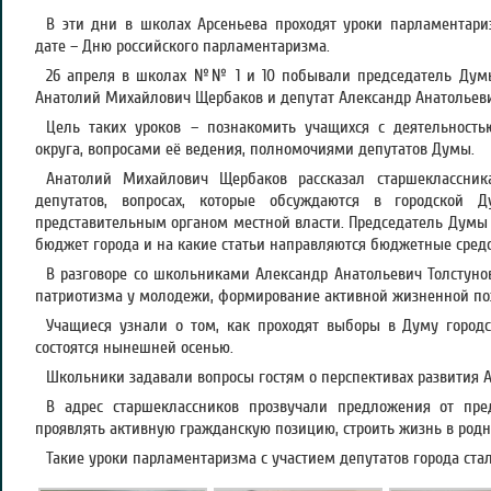
В эти дни в школах Арсеньева проходят уроки парламентари
дате – Дню российского парламентаризма.
26 апреля в школах №№ 1 и 10 побывали председатель Думы 
Анатолий Михайлович Щербаков и депутат Александр Анатольеви
Цель таких уроков – познакомить учащихся с деятельность
округа, вопросами её ведения, полномочиями депутатов Думы.
Анатолий Михайлович Щербаков рассказал старшеклассник
депутатов, вопросах, которые обсуждаются в городской 
представительным органом местной власти. Председатель Думы 
бюджет города и на какие статьи направляются бюджетные средс
В разговоре со школьниками Александр Анатольевич Толстуно
патриотизма у молодежи, формирование активной жизненной по
Учащиеся узнали о том, как проходят выборы в Думу городс
состоятся нынешней осенью.
Школьники задавали вопросы гостям о перспективах развития А
В адрес старшеклассников прозвучали предложения от пред
проявлять активную гражданскую позицию, строить жизнь в родн
Такие уроки парламентаризма с участием депутатов города ста