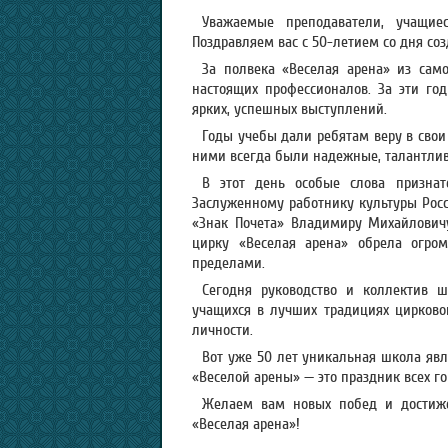
Уважаемые преподаватели, учащие
Поздравляем вас с 50-летием со дня со
За полвека «Веселая арена» из сам
настоящих профессионалов. За эти го
ярких, успешных выступлений.
Годы учебы дали ребятам веру в свои
ними всегда были надежные, талантлив
В этот день особые слова признат
Заслуженному работнику культуры Росс
«Знак Почета» Владимиру Михайловичу
цирку «Веселая арена» обрела огром
пределами.
Сегодня руководство и коллектив 
учащихся в лучших традициях цирковог
личности.
Вот уже 50 лет уникальная школа явл
«Веселой арены» — это праздник всех г
Желаем вам новых побед и достиже
«Веселая арена»!