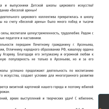
ся и выпускники Детской школы циркового искусства!
здания «Веселой арены»!
одеятельного циркового коллектива превратилась в школу
ды на счету «Веселой арены» было много побед и тысячи
 силы, воспитали целеустремленность, трудолюбие. Рядом с
ые педагоги и наставники.
ельности передаем Почетному гражданину г. Арсеньева,
ии, Отличнику народного образования РФ, кавалеру ордена
 Агареву. Благодаря его энтузиазму и огромной любви к
ную популярность не только в Арсеньеве, но и за его
школы успешно продолжают деятельность по воспитанию
о искусства, создают условия для многогранного развития
яется визитной карточкой нашего города и поэтому юбилей
орожан.
ний, ярких выступлений и творческих удач! С юбилеем,