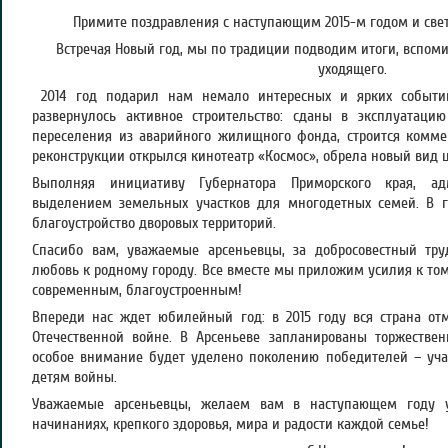
Примите поздравления с наступающим 2015-м годом и све
Встречая Новый год, мы по традиции подводим итоги, вспоми
уходящего.
2014 год подарил нам немало интересных и ярких событи
развернулось активное строительство: сданы в эксплуатац
переселения из аварийного жилищного фонда, строится комме
реконструкции открылся кинотеатр «Космос», обрела новый вид 
Выполняя инициативу Губернатора Приморского края, ад
выделением земельных участков для многодетных семей. В г
благоустройство дворовых территорий.
Спасибо вам, уважаемые арсеньевцы, за добросовестный тр
любовь к родному городу. Все вместе мы приложим усилия к том
современным, благоустроенным!
Впереди нас ждет юбилейный год: в 2015 году вся страна от
Отечественной войне. В Арсеньеве запланированы торжестве
особое внимание будет уделено поколению победителей – уча
детям войны.
Уважаемые арсеньевцы, желаем вам в наступающем году у
начинаниях, крепкого здоровья, мира и радости каждой семье!