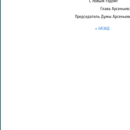
С Новым годом!
Глава Арсеньевск
Председатель Думы Арсеньевск
« НАЗАД