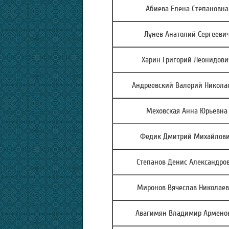
Абиева Елена Степановна
Лунев Анатолий Сергееви
Харин Григорий Леонидови
Андреевский Валерий Никола
Меховская Анна Юрьевна
Федик Дмитрий Михайлов
Степанов Денис Александро
Миронов Вячеслав Николае
Авагимян Владимир Армено