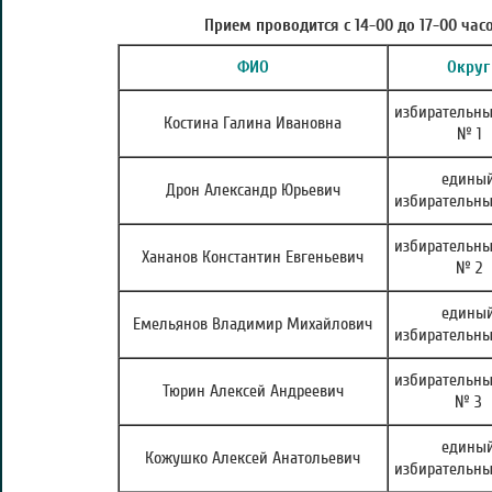
Прием проводится с 14-00 до 17-00 часо
ФИО
Округ
избирательны
Костина Галина Ивановна
№ 1
едины
Дрон Александр Юрьевич
избирательны
избирательны
Хананов Константин Евгеньевич
№ 2
едины
Емельянов Владимир Михайлович
избирательны
избирательны
Тюрин Алексей Андреевич
№ 3
едины
Кожушко Алексей Анатольевич
избирательны