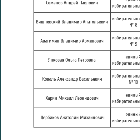
Семенов Андрей Павлович
избирательны
избирательны
Вишневский Владимир Анатольевич
№ 8
избирательны
Авагимян Владимир Арменович
№ 9
едины
Янковая Ольга Петровна
избирательны
избирательны
Коваль Александр Васильевич
№ 10
едины
Харин Михаил Леонидович
избирательны
едины
Щербаков Анатолий Михайлович
избирательны