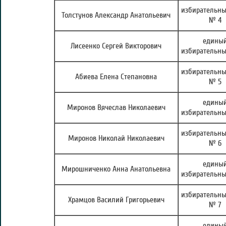
избирательны
Толстунов Александр Анатольевич
№ 4
едины
Лисеенко Сергей Викторович
избирательны
избирательны
Абиева Елена Степановна
№ 5
едины
Миронов Вячеслав Николаевич
избирательны
избирательны
Миронов Николай Николаевич
№ 6
едины
Мирошниченко Анна Анатольевна
избирательны
избирательны
Храмцов Василий Григорьевич
№ 7
едины