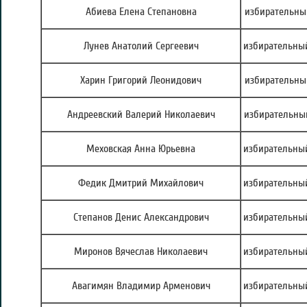
Абиева Елена Степановна
избирательны
Лунев Анатолий Сергеевич
избирательный
Харин Григорий Леонидович
избирательный
Андреевский Валерий Николаевич
избирательный
Меховская Анна Юрьевна
избирательный
Федик Дмитрий Михайлович
избирательный
Степанов Денис Александрович
избирательный
Миронов Вячеслав Николаевич
избирательный
Авагимян Владимир Арменович
избирательный