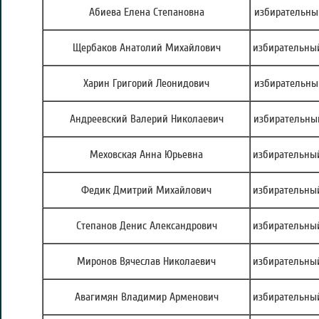
Абиева Елена Степановна
избирательны
Щербаков Анатолий Михайлович
избирательный
Харин Григорий Леонидович
избирательный
Андреевский Валерий Николаевич
избирательный
Меховская Анна Юрьевна
избирательный
Федик Дмитрий Михайлович
избирательный
Степанов Денис Александрович
избирательный
Миронов Вячеслав Николаевич
избирательный
Авагимян Владимир Арменович
избирательный