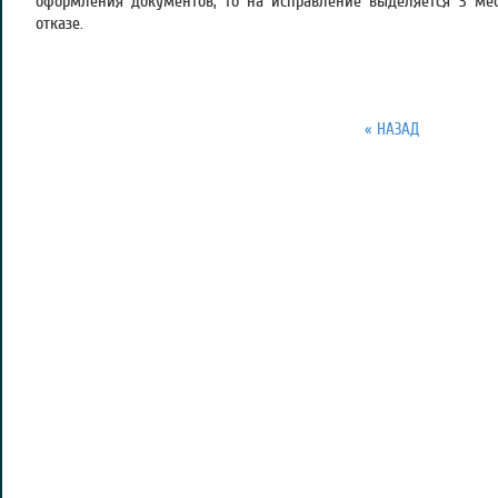
оформления документов, то на исправление выделяется 3 ме
отказе.
« НАЗАД