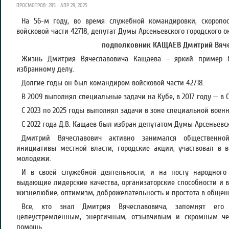
ПРОСМОТРОВ: 295 · АПР 29, 2025
На 56-м году, во время служебной командировки, скороп
войсковой части 42718, депутат Думы Арсеньевского городского о
подполковник
КАЩАЕВ
Дмитрий Вяче
Жизнь Дмитрия Вячеславовича Кащаева – яркий пример бе
избранному делу.
Долгие годы он был командиром войсковой части 42718.
В 2009 выполнял специальные задачи на Кубе, в 2017 году — в 
С 2023 по 2025 годы выполнял задачи в зоне специальной воен
С 2022 года Д.В. Кащаев был избран депутатом Думы Арсеньевск
Дмитрий Вячеславович активно занимался общественно
инициативы местной власти, городские акции, участвовал в 
молодежи.
И в своей служебной деятельности, и на посту народного
выдающие лидерские качества, организаторские способности и 
жизнелюбие, оптимизм, доброжелательность и простота в общен
Все, кто знал Дмитрия Вячеславовича, запомнят его
целеустремленным, энергичным, отзывчивым и скромным чел
помощь.