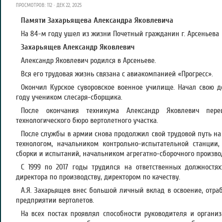
ПРОСМОТРОВ: 112 · ДЕК 22, 2025
Памяти Захарьящева Александра Яковлевича
На 84-м году ушел из жизни Почетный гражданин г. Арсеньева
Захарьящев Александр Яковлевич
Александр Яковлевич родился в Арсеньеве.
Вся его трудовая жизнь связана с авиакомпанией «Прогресс».
Окончил Курское суворовское военное училище. Начал свою де
году учеником слесаря-сборщика.
После окончания техникума Александр Яковлевич пер
технологического бюро вертолетного участка.
После службы в армии снова продолжил свой трудовой путь на
технологом, начальником контрольно-испытательной станции,
сборки и испытаний, начальником агрегатно-сборочного произво
С 1999 по 2017 годы трудился на ответственных должностях
директора по производству, директором по качеству.
А.Я. Захарьящев внес большой личный вклад в освоение, отра
предприятии вертолетов.
На всех постах проявлял способности руководителя и организ