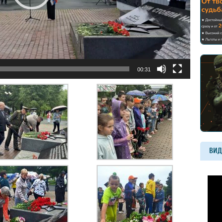
00:31
ВИД