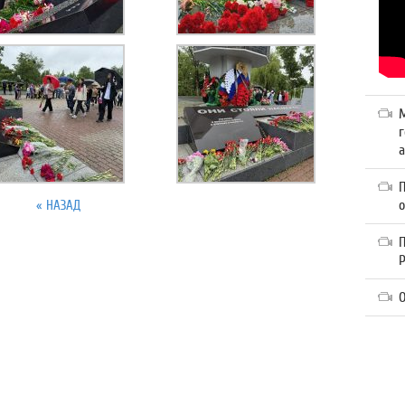
г
а
« НАЗАД
П
О