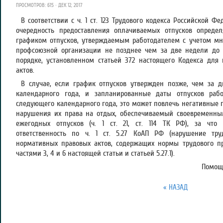
ПРОСМОТРОВ: 615 · ДЕК 12, 2017
В соответствии с ч. 1 ст. 123 Трудового кодекса Российской Ф
очередность предоставления оплачиваемых отпусков определ
графиком отпусков, утверждаемым работодателем с учетом мн
профсоюзной организации не позднее чем за две недели до 
порядке, установленном статьей 372 настоящего Кодекса для
актов.
В случае, если график отпусков утвержден позже, чем за 
календарного года, и запланированные даты отпусков рабо
следующего календарного года, это может повлечь негативные 
нарушения их права на отдых, обеспечиваемый своевременн
ежегодных отпусков (ч. 1 ст. 21, ст. 114 ТК РФ), за что
ответственность по ч. 1 ст. 5.27 КоАП РФ (нарушение тру
нормативных правовых актов, содержащих нормы трудового пр
частями 3, 4 и 6 настоящей статьи и статьей 5.27.1).
Помощн
« НАЗАД