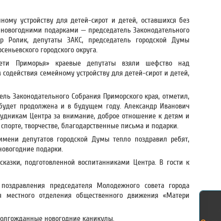
ному устройству для детей-сирот и детей, оставшихся без
 новогодними подарками — председатель Законодательного
р Ролик, депутаты ЗАКС, председатель городской Думы
еньевского городского округа.
Дети Приморья» краевые депутаты взяли шефство над
содействия семейному устройству для детей-сирот и детей,
ель Законодательного Собрания Приморского края, отметил,
будет продолжена и в будущем году. Александр Иванович
рудникам Центра за внимание, доброе отношение к детям и
спорте, творчестве, благодарственные письма и подарки.
мени депутатов городской Думы тепло поздравил ребят,
новогодние подарки.
сказки, подготовленной воспитанниками Центра. В гости к
 поздравления председателя Молодежного совета города
я местного отделения общественного движения «Матери
долгожданные новогодние каникулы.