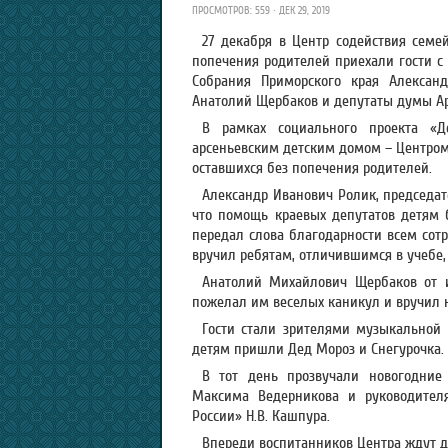
ПРОСМОТРОВ: 559 · ДЕК 29, 2019
27 декабря в Центр содействия семей
попечения родителей приехали гости с
Собрания Приморского края Александ
Анатолий Щербаков и депутаты думы Арс
В рамках социального проекта «
арсеньевским детским домом – Центром 
оставшихся без попечения родителей.
Александр Иванович Ролик, председат
что помощь краевых депутатов детям 
передал слова благодарности всем сот
вручил ребятам, отличившимся в учебе, 
Анатолий Михайлович Щербаков от и
пожелал им веселых каникул и вручил 
Гости стали зрителями музыкальной 
детям пришли Дед Мороз и Снегурочка.
В тот день прозвучали новогодние
Максима Ведерникова и руководител
России» Н.В. Кашпура.
Впереди воспитанников Центра ждут 