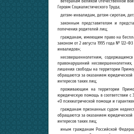
ветеранам Великой Отечественной вой
Героям Социалистического Труда;
детям-инвалидам, детям-сиротам, дет
законным представителям и предста
попечения родителей лиц;
гражданам, имеющим право на беспл
законом от 2 августа 1995 года № 122-
инвалидов»;
несовершеннолетним, содержащимся
правонарушений несовершеннолетних,
лишения свободы на территории Примор
обращаются за оказанием юридической 
интересов таких лиц;
проживающим на территории Примо
юридическую помощь в соответствии с З
«О психиатрической помощи и гарантиях
гражданам признанных судом недеесп
обращаются за оказанием юридической 
интересов таких лиц;
иным гражданам Российской Федерац