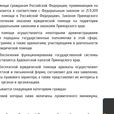
омощи гражданам Российской Федерации, проживающим на
ляется в соответствии с Федеральным законом от 21.11.2011
помощи в Российской Федерации», Законом Приморского
спечении оказания юридической помощи на территории
едеральными законами и законами Приморского края.
 помощи осуществляется некоторыми администрациями
м переданы государственные полномочия в этой сфере,
рамме, а также адвокатами, участвующими в деятельности
ридической помощи.
обеспечении функционирования государственной системы
твляется Адвокатской палатой Приморского края.
 бесплатной юридической помощи адвокаты осуществляют
устной и письменной форме, составляют для них заявления,
ы правового характера, а также представляют их интересы в
 органах и организациях.
ывается следующим категориям граждан:
семей которых ниже величины прожиточного минимума,