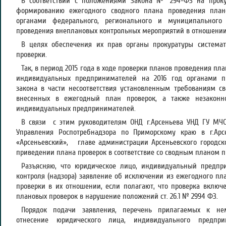
В соответствии с положениями Закона № 294-ФЗ на прок
формированию ежегодного сводного плана проведения пла
органами федерального, регионального и муниципального
проведения внеплановых контрольных мероприятий в отношении
В целях обеспечения их прав органы прокуратуры системат
проверки.
Так, в период 2015 года в ходе проверки планов проведения п
индивидуальных предпринимателей на 2016 год органами 
закона в части несоответствия установленным требованиям с
внесенных в ежегодный план проверок, а также незаконн
индивидуальных предпринимателей.
В связи с этим руководителям ОНД г.Арсеньева УНД ГУ МЧС 
Управления Роспотребнадзора по Приморскому краю в г.А
«Арсеньевский», главе администрации Арсеньевского городско
приведении плана проверок в соответствие со сводным планом пр
Разъясняю, что юридическое лицо, индивидуальный предпр
контроля (надзора) заявление об исключении из ежегодного пл
проверки в их отношении, если полагают, что проверка вклю
плановых проверок в нарушение положений ст. 26.1 № 2994 ФЗ.
Порядок подачи заявления, перечень прилагаемых к не
отнесение юридического лица, индивидуального предпр