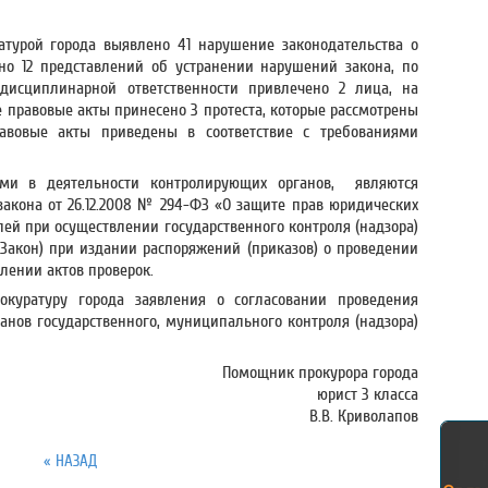
атурой города выявлено 41 нарушение законодательства о
но 12 представлений об устранении нарушений закона, по
 дисциплинарной ответственности привлечено 2 лица, на
правовые акты принесено 3 протеста, которые рассмотрены
авовые акты приведены в соответствие с требованиями
ми в деятельности контролирующих органов, являются
 закона от 26.12.2008 № 294-ФЗ «О защите прав юридических
й при осуществлении государственного контроля (надзора)
Закон) при издании распоряжений (приказов) о проведении
лении актов проверок.
куратуру города заявления о согласовании проведения
анов государственного, муниципального контроля (надзора)
Помощник прокурора города
юрист 3 класса
В.В. Криволапов
« НАЗАД