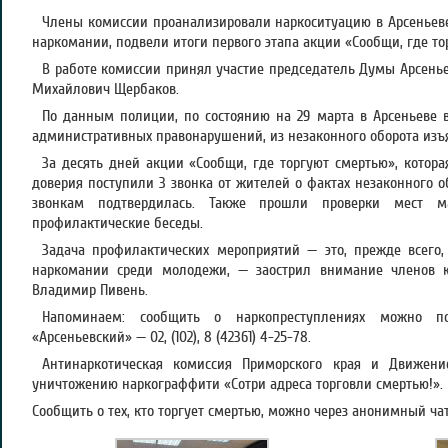
Члены комиссии проанализировали наркоситуацию в Арсеньев
наркомании, подвели итоги первого этапа акции «Сообщи, где то
В работе комиссии принял участие председатель Думы Арсенье
Михайлович Щербаков.
По данным полиции, по состоянию на 29 марта в Арсеньеве в
административных правонарушений, из незаконного оборота изъят
За десять дней акции «Сообщи, где торгуют смертью», котора
доверия поступили 3 звонка от жителей о фактах незаконного 
звонкам подтвердилась. Также прошли проверки мест ма
профилактические беседы.
Задача профилактических мероприятий — это, прежде всего,
наркомании среди молодежи, — заострил внимание членов к
Владимир Пивень.
Напоминаем: сообщить о наркопреступлениях можно
«Арсеньевский» — 02, (102), 8 (42361) 4-25-78.
Антинаркотическая комиссия Приморского края и Движен
уничтожению наркограффити «Сотри адреса торговли смертью!».
Сообщить о тех, кто торгует смертью, можно через анонимный ч