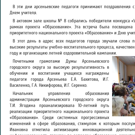
В эти дни арсеньевские педагоги принимают поздравления 
Днем учителя.
В актовом зале школы № 8 собрались победители конкурса «У
рамках проекта «Образование». Эта встреча была посвящена
приоритетного национального проекта «Образование» и Дню учит
В этот день в адрес всех педагогов города звучали слова 
высокие результаты учебно-воспитательного процесса, качестве
году и организацию летней оздоровительной кампании.
Почетными грамотами Думы Арсеньевского
городского округа за высокую результативность в
обучении и воспитании учащихся награждены
педагоги города Арсеньева Е.А. Бахитова, И.Г.
Василенко, Г.А. Никифорова, И.Г. Серенко.
Начальник управления образования
администрации Арсеньевского городского округа
Т.И. Ягодина проанализировала 10-летний путь
реализации приоритетного национального проекта
«Образования». Среди системных прогрессивных
изменений в сфере образования, стимулом к которым послуж
Ивановна отметила активизацию инновационной деятельн