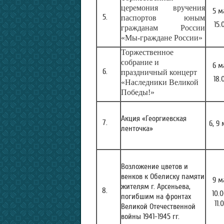
церемония вручения
5 м
паспортов юным
15.
гражданам России
«Мы-граждане России»
Торжественное
собрание и
6 м
праздничный концерт
18.
«Наследники Великой
Победы!»
Акция «Георгиевская
6, 9
ленточка»
Возложение цветов и
венков к Обелиску памяти
9 м
жителям г. Арсеньева,
10.
погибшим на фронтах
11.
Великой Отечественной
войны 1941-1945 гг.