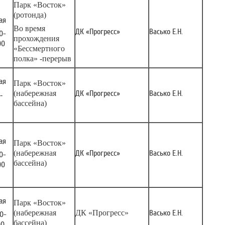
Парк «Восток»
(ротонда)
ая
Во время
ДК «Прогресс»
Васько Е.Н.
00-
прохождения
00
«Бессмертного
полка» -перерыв
ая
Парк «Восток»
(набережная
ДК «Прогресс»
Васько Е.Н.
-
бассейна)
ая
Парк «Восток»
(набережная
ДК «Прогресс»
Васько Е.Н.
30-
бассейна)
00
ая
Парк «Восток»
(набережная
ДК «Прогресс»
Васько Е.Н.
00-
бассейна)
00