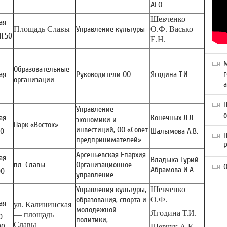
АГО
Шевченко
ая
Площадь Славы
Управление культуры
О.Ф. Васько
11.50
Е.Н.
Образовательные
г
ая
Руководители ОО
Ягодина Т.И.
организации
а
Управление
ая
Конечных Л.Л.
экономики и
Парк «Восток»
инвестиций, ОО «Совет
30
Шалымова А.В.
П
предпринимателей»
Арсеньевская Епархия
ая
Владыка Гурий
пл. Славы
Организационное
О
Абрамова И.А.
00
управление
Управления культуры,
Шевченко
образования, спорта и
О.Ф.
ая
ул. Калининская
молодежной
Ягодина Т.И.
— площадь
30–
политики,
Славы
Шевчук А.К.