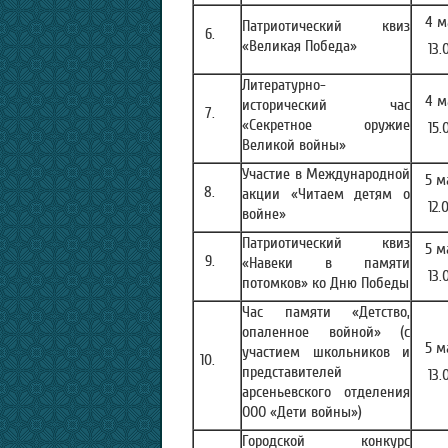
4
м
Патриотический квиз
«Великая Победа»
13.
Литературно-
4
м
исторический час
«Секретное оружие
15.
Великой войны»
Участие в Международной
5
м
акции «Читаем детям о
12.
войне»
Патриотический квиз
5 м
«Навеки в памяти
13.
потомков» ко Дню Победы
Час памяти «Детство,
опаленное войной» (с
5
м
участием школьников и
представителей
13.
арсеньевского отделения
ООО «Дети войны»)
Городской конкурс