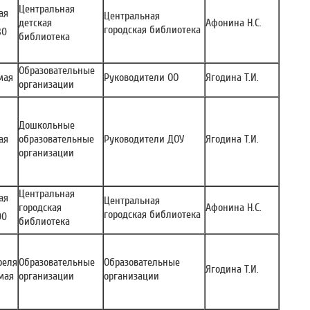
Центральная
ая
Центральная
детская
Афонина Н.С.
городская библиотека
30
библиотека
Образовательные
мая
Руководители ОО
Ягодина Т.И.
организации
Дошкольные
ая
образовательные
Руководители ДОУ
Ягодина Т.И.
организации
Центральная
ая
Центральная
городская
Афонина Н.С.
городская библиотека
00
библиотека
реля
Образовательные
Образовательные
Ягодина Т.И.
мая
организации
организации