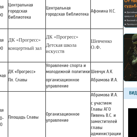
Центральная
ая
Центральная
городская
Афонина Н.С.
городская библиотека
00
библиотека
ДК «Прогресс»
ая
ДК «Прогресс»
Шевченко
Детская школа
О.Ф.
00
концертный зал
искусств
Управление спорта и
ДК «Прогресс»
молодежной политики
Шевчук А.К.
 мая
Пл. Славы
организационное
Абрамова И.А.
управление
ВИД
Абрамова И.А.
с участием
Главы АГО
ая
Организационное
Пивень В.С. и
Площадь Славы
00-
управление
заместителей
00
главы
администрации