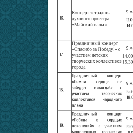
9 м
Концерт эстрадно-
духового оркестра
12.
«Майский вальс»
14.
Праздничный концерт
9 м
«Спасибо за Победу!» с
участием детских
14.00
творческих коллективов
15.30
города
Праздничный концерт
«Помнит сердце, не
9 м
забудет никогда!» с
16.
участием творческих
18.
коллективов народного
плана
Праздничный концерт
9 м
«Победа в сердцах
поколений» с участием
19.
молодежных творческих
21.