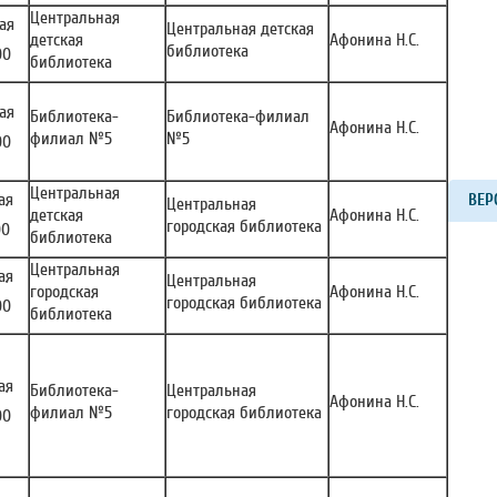
Центральная
ая
Центральная детская
детская
Афонина Н.С.
библиотека
00
библиотека
ая
Библиотека-
Библиотека-филиал
Афонина Н.С.
филиал №5
№5
00
Центральная
ая
ВЕР
Центральная
детская
Афонина Н.С.
городская библиотека
00
библиотека
Центральная
ая
Центральная
городская
Афонина Н.С.
городская библиотека
00
библиотека
ая
Библиотека-
Центральная
Афонина Н.С.
филиал №5
городская библиотека
00