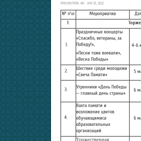
ПРОСМОТРОВ: 461 · АПР 25, 2022
№ п\п
Мероприятия
Да
1.
Торже
Праздничные концерты
«Спасибо, ветераны, за
Победу!»,
4-6 
«Песни тоже воевали»,
«Весна Победы»
Шествие среди молодежи
5 м
«Свеча Памяти»
Утренники «День Победы
6 м
— главный день страны»
Вахта памяти и
возложение цветов
обучающимися
6 м
образовательных
организаций
Торжественная