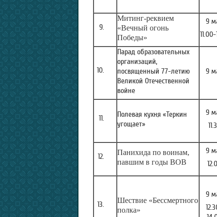
Митинг-реквием
9 м
«Вечный огонь
11.00-
Победы»
Парад образовательных
организаций,
посвященный 77-летию
9 м
Великой Отечественной
войне
9 м
Полевая кухня «Теркин
угощает»
11.
9 м
Панихида по воинам,
павшим в годы ВОВ
12.
9 м
Шествие «Бессмертного
12.
полка»