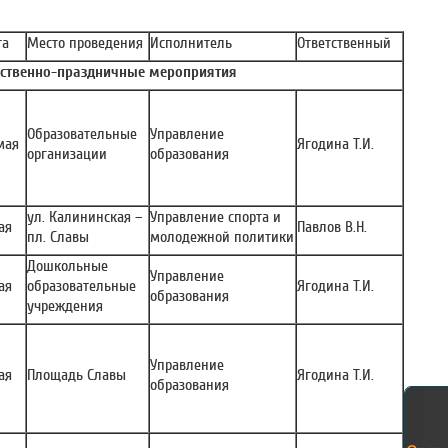
та
Место проведения
Исполнитель
Ответственный
ственно-праздничные мероприятия
Образовательные
Управление
мая
Ягодина Т.И.
организации
образования
ул. Калининская –
Управление спорта и
ая
Павлов В.Н.
пл. Славы
молодежной политики
Дошкольные
Управление
ая
образовательные
Ягодина Т.И.
образования
учреждения
Управление
ая
Площадь Славы
Ягодина Т.И.
образования