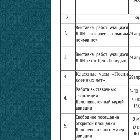
14.
2.
Ку
Выставка работ учащихся
ДШИ «Героев помним
29 ап
поименно»
Выставка работ учащихся
29 ап
ДШИ «Этот День Победы»
Классные часы «Песни
29ап
военных лет»
Работа выставочных
1- 10
экспозиций
9.0
Дальневосточный музей
17.
авиации
Свободное посещение
9 м
открытой площадки
12.
Дальневосточного музея
16.
авиации