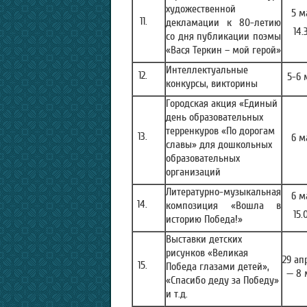
художественной
5
м
декламации к 80-летию
14.
со дня публикации поэмы
«Вася Теркин – мой герой»
Интеллектуальные
5-6 
конкурсы, викторины
Городская акция «Единый
день образовательных
терренкуров «По дорогам
6 м
славы» для дошкольных
образовательных
организаций
Литературно-музыкальная
6 м
композиция «Вошла в
15.
историю Победа!»
Выставки детских
рисунков «Великая
29 ап
Победа глазами детей»,
— 8 
«Спасибо деду за Победу»
и т.д.