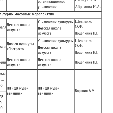
00
организационное
управление
Абрамова И.А.
льтурно-массовые мероприятия
Управление культуры,
Шевченко
Детская школа
О.Ф.
реля
Детская школа
искусств
искусств
Поцепкина Н.Г.
Управление культуры,
Шевченко
Дворец культуры
О.Ф.
реля
Детская школа
«Прогресс»
искусств
Поцепкина Н.Г.
Детская школа
Детская школа
реля
Поцепкина Н.Г.
искусств
искусств
 мая
0 —
00
НП «ДВ музей
НП «ДВ музей
Бортник А.М.
авиации»
авиации»
ая
00-
00