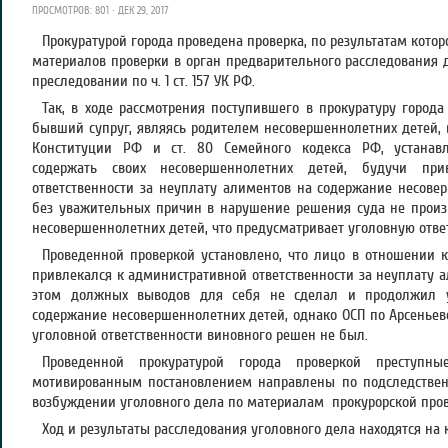
ПРОСМОТРОВ: 801 · ДЕК 29, 2017
Прокуратурой города проведена проверка, по результатам кото
материалов проверки в орган предварительного расследования 
преследовании по ч. 1 ст. 157 УК РФ.
Так, в ходе рассмотрения поступившего в прокуратуру города
бывший супруг, являясь родителем несовершеннолетних детей, в
Конституции РФ и ст. 80 Семейного кодекса РФ, устанав
содержать своих несовершеннолетних детей, будучи при
ответственности за неуплату алиментов на содержание несовер
без уважительных причин в нарушение решения суда не произ
несовершеннолетних детей, что предусматривает уголовную ответст
Проведенной проверкой установлено, что лицо в отношении 
привлекался к административной ответственности за неуплату ал
этом должных выводов для себя не сделал и продолжил у
содержание несовершеннолетних детей, однако ОСП по Арсеньев
уголовной ответственности виновного решен не был.
Проведенной прокуратурой города проверкой преступ
мотивированным постановлением направлены по подследственн
возбуждении уголовного дела по материалам прокурорской пров
Ход и результаты расследования уголовного дела находятся на 