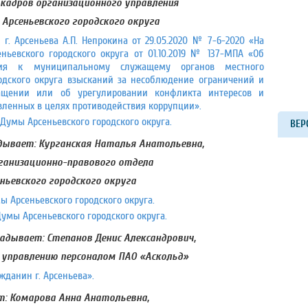
кадров организационного управления
Арсеньевского городского округа
 г. Арсеньева А.П. Непрокина от 29.05.2020 № 7-6-2020 «На
ьевского городского округа от 01.10.2019 № 137-МПА «Об
ния к муниципальному служащему органов местного
одского округа взысканий за несоблюдение ограничений и
ращении или об урегулировании конфликта интересов и
вленных в целях противодействия коррупции».
Думы Арсеньевского городского округа.
ВЕР
адывает: Курганская Наталья Анатольевна,
ганизационно-правового отдела
ньевского городского округа
 Арсеньевского городского округа.
умы Арсеньевского городского округа.
ладывает: Степанов Денис Александрович,
 управлению персоналом ПАО «Аскольд»
жданин г. Арсеньева».
: Комарова Анна Анатольевна,