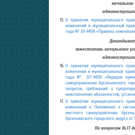
начальник 
администрации 
О принятии муниципального право
изменений в муниципальный правов
года № 30-МПА «Правила землепольз
Докладывает
заместитель начальника у
администрации 
О принятии муниципального право
изменений в муниципальный правово
года № 137-МПА «Порядок прим
самоуправления Арсеньевского гор
запретов, требований о предотв
неисполнение обязанностей, устано
О принятии муниципального право
изменений в Положение о систем
местного самоуправления Арсень
Арсеньевского городского округа от
По вопросам 16,17 