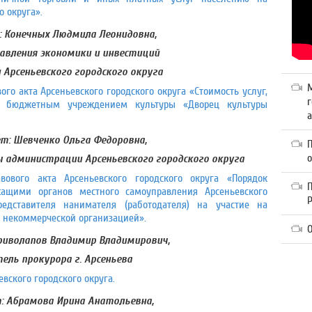
о округа».
 Конечных Людмила Леонидовна,
авления экономики и инвестиций
Арсеньевского городского округа
го акта Арсеньевского городского округа «Стоимость услуг,
г
м бюджетным учреждением культуры «Дворец культуры
а
т: Шевченко Ольга Федоровна,
 администрации Арсеньевского городского округа
ового акта Арсеньевского городского округа «Порядок
П
щими органов местного самоуправления Арсеньевского
редставителя нанимателя (работодателя) на участие на
 некоммерческой организацией».
О
риволапов Владимир Владимирович,
ель прокурора г. Арсеньева
вского городского округа.
: Абрамова Ирина Анатольевна,