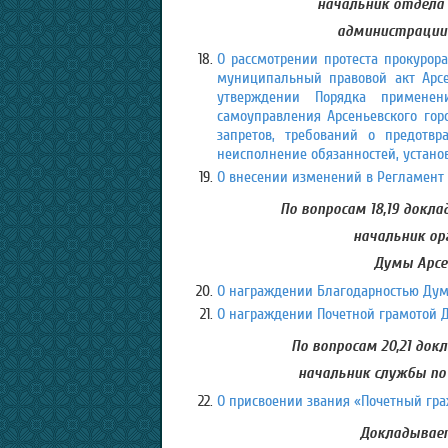
начальник отдела 
администрации 
О рассмотрении протеста прокурора
муниципальный правовой акт Арсен
утверждении Порядка примене
самоуправления Арсеньевского гор
запретов, требований о предотв
неисполнение обязанностей, устано
О внесении изменений в Регламент 
По вопросам 18,19 докл
начальник ор
Думы Арсе
О награждении Благодарностью Думы
О награждении Почетной грамотой Д
По вопросам 20,21 док
начальник службы по
О присвоении звания «Почетный гра
Докладывает