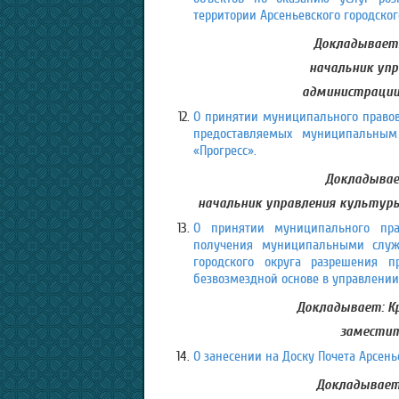
территории Арсеньевского городског
Докладывает:
начальник упр
администрации 
О принятии муниципального правово
предоставляемых муниципальны
«Прогресс».
Докладывае
начальник управления культуры
О принятии муниципального прав
получения муниципальными служа
городского округа разрешения п
безвозмездной основе в управлении
Докладывает: К
заместит
О занесении на Доску Почета Арсенье
Докладывает