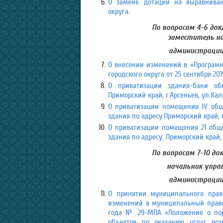
О замене дотации на выравниван
округа.
По вопросам 4-6 до
заместитель на
администрации 
О внесении изменений в «Програм
городского округа от 25 сентября 20
О приватизации здания-бани об
Приморский край, г.Арсеньев, ул.Кал
О приватизации помещения IV общ
здания по адресу:Приморский край, г.
О приватизации помещения 21 общ
здания по адресу: Приморский край, 
По вопросам 7-10 до
начальник упра
администрации 
О принятии муниципального право
изменений в муниципальный правово
года № 29-МПА «Положение о пор
объектов по оказанию услуг ро