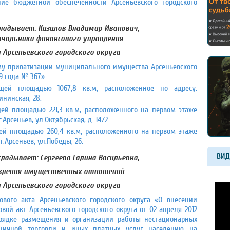
ие бюджетной обеспеченности Арсеньевского городского
кладывает: Кизилов Владимир Иванович,
чальника финансового управления
Арсеньевского городского округа
му приватизации муниципального имущества Арсеньевского
19 года № 367».
щей площадью 1067,8 кв.м, расположенное по адресу:
ининская, 28.
ей площадью 221,3 кв.м, расположенного на первом этаже
Арсеньев, ул.Октябрьская, д. 14/2.
ей площадью 260,4 кв.м, расположенного на первом этаже
г.Арсеньев, ул.Победы, 26.
ВИД
кладывает: Сергеева Галина Васильевна,
вления имущественных отношений
Арсеньевского городского округа
вого акта Арсеньевского городского округа «О внесении
й акт Арсеньевского городского округа от 02 апреля 2012
ядке размещения и организации работы нестационарных
зничной торговли и иных платных услуг населению на