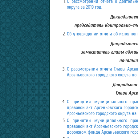
О рассмотрении отчета о деятельн
округа за 2019 год.
Докладывает
председатель Контрольно-сч
Об утверждении отчета об исполнени
Докладывает
заместитель главы админи
начальн
О рассмотрении отчета Главы Арсен
Арсеньевского городского округа по
Докладывает
Глава Арсе
О принятии муниципального пра
правовой акт Арсеньевского городс
Арсеньевского городского округа на 
О принятии муниципального пра
правовой акт Арсеньевского городс
дорожном фонде Арсеньевского город