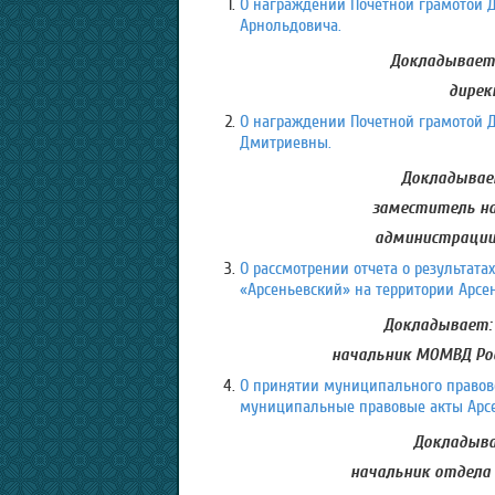
О награждении Почетной грамотой Д
Арнольдовича.
Докладывает:
дирек
О награждении Почетной грамотой Д
Дмитриевны.
Докладывает
заместитель на
администрации 
О рассмотрении отчета о результат
«Арсеньевский» на территории Арсень
Докладывает:
начальник МОМВД Рос
О принятии муниципального правово
муниципальные правовые акты Арсен
Докладыва
начальник отдела 