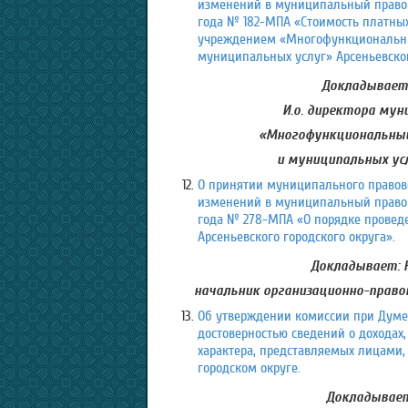
изменений в муниципальный правово
года № 182-МПА «Стоимость платн
учреждением «Многофункциональны
муниципальных услуг» Арсеньевског
Докладывает:
И.о. директора му
«Многофункциональный
и муниципальных усл
О принятии муниципального правово
изменений в муниципальный правовой
года № 278-МПА «О порядке провед
Арсеньевского городского округа».
Докладывает: 
начальник организационно-право
Об утверждении комиссии при Думе 
достоверностью сведений о доходах,
характера, представляемых лицам
городском округе.
Докладывает