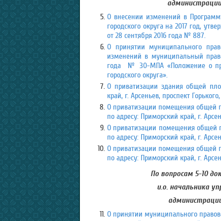
администрации 
О внесении изменений в Программ
городского округа на 2017 год, ут
от 28 сентября 2016 года № 887.
О принятии муниципального право
изменений в муниципальный правов
года № 30-МПА «Положение о пр
городского округа».
О приватизации здания общей пло
край, г. Арсеньев, проспект Горького, 
О приватизации помещения общей пл
по адресу: Приморский край, г. Арсень
О приватизации помещения общей пл
по адресу: Приморский край, г. Арсень
О приватизации помещения общей пл
по адресу: Приморский край, г. Арсень
По вопросам 5-10 до
и.о. начальника 
администрации 
О принятии муниципального правово