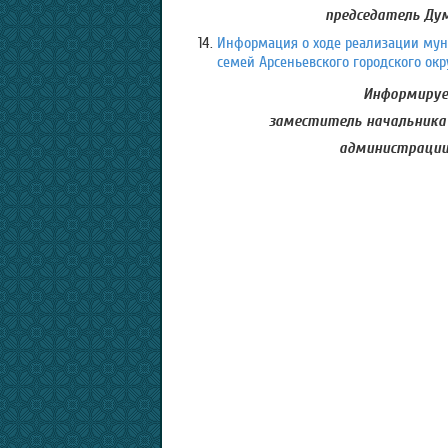
председатель Дум
Информация о ходе реализации му
семей Арсеньевского городского окру
Информирует
заместитель начальника
администрации 