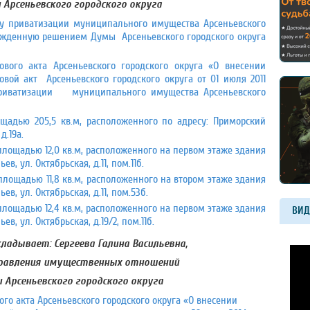
Арсеньевского городского округа
у приватизации муниципального имущества Арсеньевского
вержденную решением Думы Арсеньевского городского округа
вого акта Арсеньевского городского округа «О внесении
ой акт Арсеньевского городского округа от 01 июля 2011
иватизации муниципального имущества Арсеньевского
щадью 205,5 кв.м, расположенного по адресу: Приморский
д.19а.
ощадью 12,0 кв.м, расположенного на первом этаже здания
ев, ул. Октябрьская, д.11, пом.11б.
ощадью 11,8 кв.м, расположенного на втором этаже здания
ев, ул. Октябрьская, д.11, пом.53б.
ощадью 12,4 кв.м, расположенного на первом этаже здания
ВИД
ев, ул. Октябрьская, д.19/2, пом.11б.
кладывает: Сергеева Галина Васильевна,
управления имущественных отношений
Арсеньевского городского округа
го акта Арсеньевского городского округа «О внесении