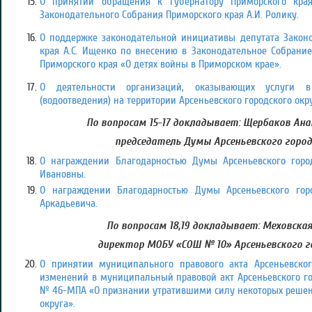
О принятии обращения к Губернатору Приморского края
Законодательного Собрания Приморского края А.И. Ролику.
О поддержке законодательной инициативы депутата Законо
края А.С. Ищенко по внесению в Законодательное Собрание
Приморского края «О детях войны в Приморском крае».
О деятельности организаций, оказывающих услуги в
(водоотведения) на территории Арсеньевского городского окру
По вопросам 15-17 докладывает: Щербаков Ан
председатель Думы Арсеньевского город
О награждении Благодарностью Думы Арсеньевского горо
Ивановны.
О награждении Благодарностью Думы Арсеньевского горо
Аркадьевича.
По вопросам 18,19 докладывает: Меховска
директор МОБУ «СОШ № 10» Арсеньевского г
О принятии муниципального правового акта Арсеньевског
изменений в муниципальный правовой акт Арсеньевского горо
№ 46-МПА «О признании утратившими силу некоторых решен
округа».