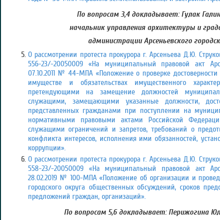
По вопросам 3,4 докладывает: Гулак Гали
начальник управления архитектуры и гра
администрации Арсеньевского городск
О рассмотрении протеста прокурора г. Арсеньева Д.Ю. Струк
556-23/-20050009 «На муниципальный правовой акт Арсе
07.10.2011 № 44-МПА «Положение о проверке достоверности
имуществе и обязательствах имущественного характер
претендующими на замещение должностей муниципал
служащими, замещающими указанные должности, дост
представленных гражданами при поступлении на муницип
нормативными правовыми актами Российской Федерац
служащими ограничений и запретов, требований о предо
конфликта интересов, исполнения ими обязанностей, устан
коррупции».
О рассмотрении протеста прокурора г. Арсеньева Д.Ю. Струк
558-23/-20050009 «На муниципальный правовой акт Арсе
28.02.2019 № 100-МПА «Положение об организации и провед
городского округа общественных обсуждений, сроков пред
предложений граждан, организаций».
По вопросам 5,6 докладывает: Перижогина Ю