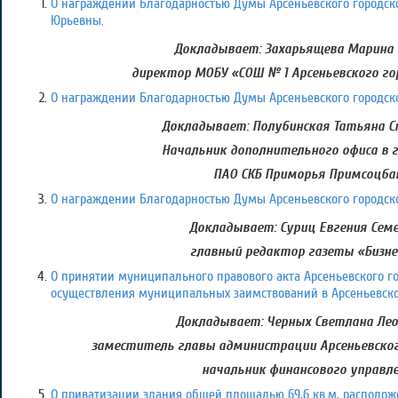
О награждении Благодарностью Думы Арсеньевского городско
Юрьевны.
Докладывает: Захарьящева Марина 
директор МОБУ «СОШ № 1 Арсеньевского го
О награждении Благодарностью Думы Арсеньевского городско
Докладывает: Полубинская Татьяна С
Начальник дополнительного офиса в г
ПАО СКБ Приморья Примсоцба
О награждении Благодарностью Думы Арсеньевского городско
Докладывает: Суриц Евгения Семе
главный редактор газеты «Бизне
О принятии муниципального правового акта Арсеньевского го
осуществления муниципальных заимствований в Арсеньевско
Докладывает: Черных Светлана Лео
заместитель главы администрации Арсеньевского
начальник финансового управл
О приватизации здания общей площадью 69,6 кв.м, располож