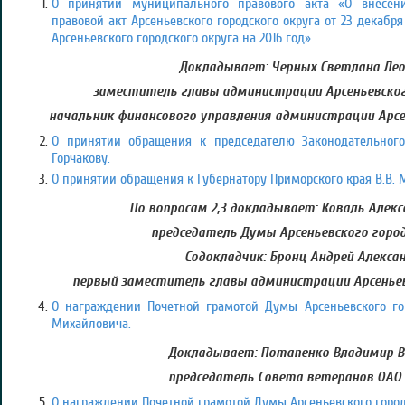
О принятии муниципального правового акта «О внесе
правовой акт Арсеньевского городского округа от 23 декаб
Арсеньевского городского округа на 2016 год».
Докладывает: Черных Светлана Лео
заместитель главы администрации Арсеньевского
начальник финансового управления администрации Арсе
О принятии обращения к председателю Законодательного
Горчакову.
О принятии обращения к Губернатору Приморского края В.В.
По вопросам 2,3 докладывает: Коваль Алекс
председатель Думы Арсеньевского город
Содокладчик: Бронц Андрей Алекса
первый заместитель главы администрации Арсеньев
О награждении Почетной грамотой Думы Арсеньевского го
Михайловича.
Докладывает: Потапенко Владимир В
председатель Совета ветеранов ОАО
О награждении Почетной грамотой Думы Арсеньевского город