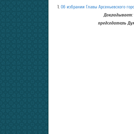
1
.
Об избрании Главы Арсеньевского горо
Докладывает:
председатель Дум