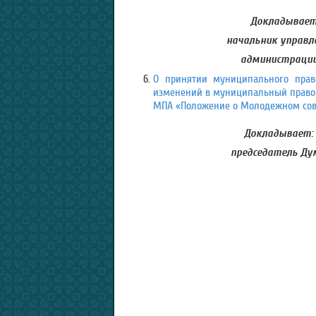
Докладывает:
начальник управл
администрации 
О принятии муниципального право
изменений в муниципальный правовой
МПА «Положение о Молодежном совет
Докладывает:
председатель Дум