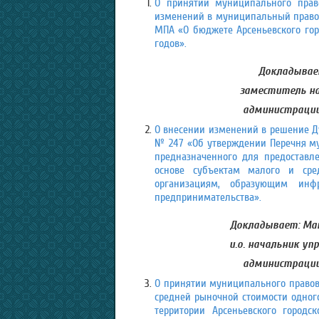
О принятии муниципального право
изменений в муниципальный правовой
МПА «О бюджете Арсеньевского горо
годов».
Докладывае
заместитель на
администрации 
О внесении изменений в решение Дум
№ 247 «Об утверждении Перечня му
предназначенного для предоставл
основе субъектам малого и сре
организациям, образующим инф
предпринимательства».
Докладывает: Мат
и.о. начальник у
администрации 
О принятии муниципального правово
средней рыночной стоимости одно
территории Арсеньевского город