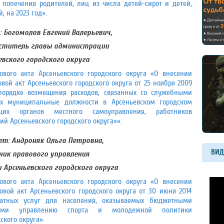
з попечения родителей, лиц из числа детей-сирот и детей,
, на 2023 год».
:
Богомолов Евгений Валерьевич,
ститель главы администрации
евского городского округа
вого акта Арсеньевского городского округа «О внесении
й акт Арсеньевского городского округа от 25 ноября 2009
рядке возмещения расходов, связанных со служебными
х муниципальные должности в Арсеньевском городском
щих органов местного самоуправления, работников
 Арсеньевского городского округа»».
т: Андроняк Ольга Петровна,
ВИД
ник правового управления
Арсеньевского городского округа
вого акта Арсеньевского городского округа «О внесении
ой акт Арсеньевского городского округа от 30 июня 2014
атных услуг для населения, оказываемых бюджетными
нными управлению спорта и молодежной политики
ского округа».