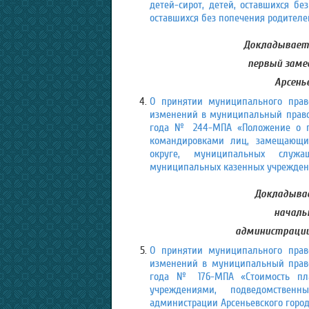
детей-сирот, детей, оставшихся бе
оставшихся без попечения родителей
Докладывает
первый заме
Арсень
О принятии муниципального право
изменений в муниципальный правово
года № 244-МПА «Положение о по
командировками лиц, замещающи
округе, муниципальных служа
муниципальных казенных учреждений
Докладывае
началь
администрации 
О принятии муниципального право
изменений в муниципальный правов
года № 176-МПА «Стоимость пл
учреждениями, подведомстве
администрации Арсеньевского город