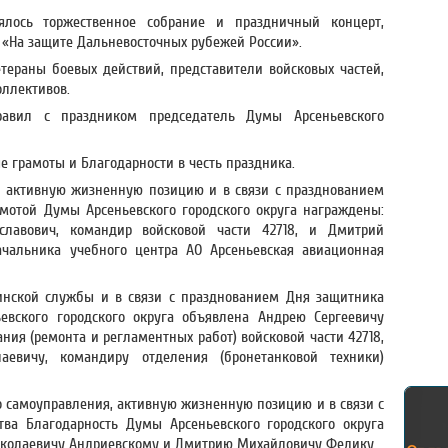
ялось торжественное собрание и праздничный концерт,
«На защите Дальневосточных рубежей России».
тераны боевых действий, представители войсковых частей,
оллективов.
равил с праздником председатель Думы Арсеньевского
 грамоты и Благодарности в честь праздника.
, активную жизненную позицию и в связи с празднованием
мотой Думы Арсеньевского городского округа награждены:
лавович, командир войсковой части 42718, и Дмитрий
ачальника учебного центра АО Арсеньевская авиационная
оинской службы и в связи с празднованием Дня защитника
евского городского округа объявлена Андрею Сергеевичу
ия (ремонта и регламентных работ) войсковой части 42718,
евичу, командиру отделения (бронетанковой техники)
о самоуправления, активную жизненную позицию и в связи с
ва Благодарность Думы Арсеньевского городского округа
колаевичу Андриевскому и Дмитрию Михайловичу Федику.