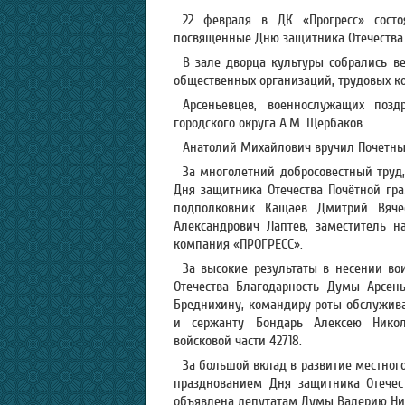
22 февраля в ДК «Прогресс» состо
посвященные Дню защитника Отечества 
В зале дворца культуры собрались ве
общественных организаций, трудовых к
Арсеньевцев, военнослужащих позд
городского округа А.М. Щербаков.
Анатолий Михайлович вручил Почетные
За многолетний добросовестный труд
Дня защитника Отечества Почётной гра
подполковник
Кащаев Дмитрий Вячес
Александрович Лаптев, заместитель н
компания «ПРОГРЕСС».
За высокие результаты в несении в
Отечества Благодарность Думы Арсень
Бреднихину, командиру роты обслуживан
и сержанту Бондарь Алексею Никола
войсковой части 42718.
За большой вклад в развитие местног
празднованием Дня защитника Отечест
объявлена депутатам Думы Валерию Ни