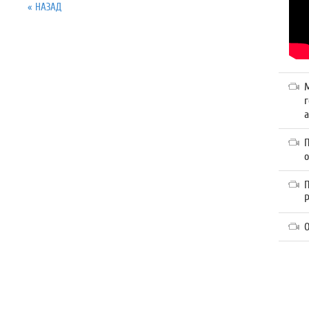
« НАЗАД
г
а
П
О